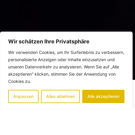
Wir schätzen Ihre Privatsphäre
Wir verwenden Cookies, um Ihr Surferlebnis zu verbessern,
personalisierte Anzeigen oder Inhalte einzusetzen und
unseren Datenverkehr zu analysieren. Wenn Sie auf „Alle
akzeptieren" klicken, stimmen Sie der Anwendung von
Cookies zu.
Anpassen
Alles ablehnen
Alle akzeptieren
ÜBER SEREY.
Wir wollen Ausbeutung verhindern, bevor sie beginnt – und
besonders Kinder und Jugendliche schützen.
Wir wünschen uns, dass Menschen mit Körper, Geist und